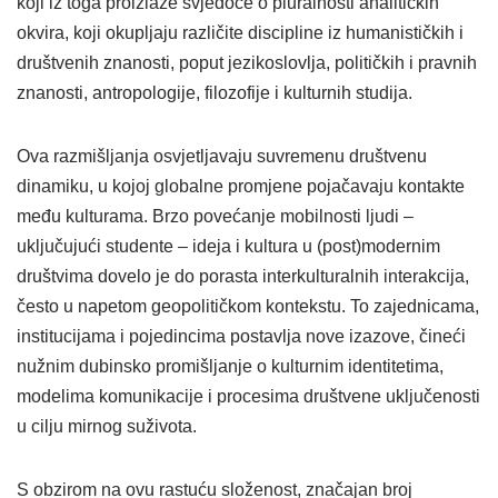
koji iz toga proizlaze svjedoče o pluralnosti analitičkih
okvira, koji okupljaju različite discipline iz humanističkih i
društvenih znanosti, poput jezikoslovlja, političkih i pravnih
znanosti, antropologije, filozofije i kulturnih studija.
Ova razmišljanja osvjetljavaju suvremenu društvenu
dinamiku, u kojoj globalne promjene pojačavaju kontakte
među kulturama. Brzo povećanje mobilnosti ljudi –
uključujući studente – ideja i kultura u (post)modernim
društvima dovelo je do porasta interkulturalnih interakcija,
često u napetom geopolitičkom kontekstu. To zajednicama,
institucijama i pojedincima postavlja nove izazove, čineći
nužnim dubinsko promišljanje o kulturnim identitetima,
modelima komunikacije i procesima društvene uključenosti
u cilju mirnog suživota.
S obzirom na ovu rastuću složenost, značajan broj